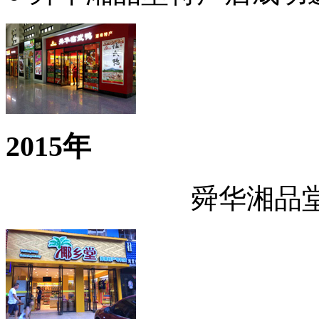
2015年
舜华湘品堂进驻