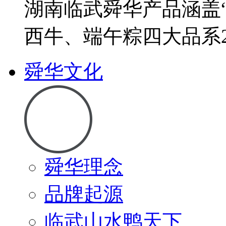
湖南临武舜华产品涵盖
西牛、端午粽四大品系2
舜华文化
舜华理念
品牌起源
临武山水鸭天下