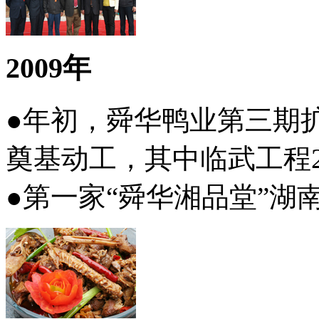
2009年
●年初，舜华鸭业第三期
奠基动工，其中临武工程2
●第一家“舜华湘品堂”湖