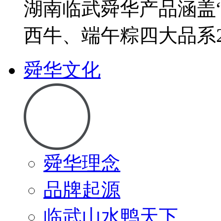
湖南临武舜华产品涵盖
西牛、端午粽四大品系2
舜华文化
舜华理念
品牌起源
临武山水鸭天下