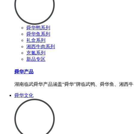
舜华鸭系列
舜华鱼系列
礼盒系列
湘西牛肉系列
充氮系列
新品专区
舜华产品
湖南临武舜华产品涵盖“舜华”牌临武鸭、舜华鱼、湘西牛
舜华文化